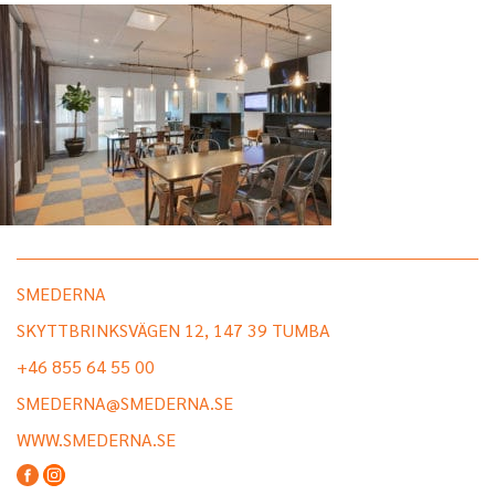
SMEDERNA
SKYTTBRINKSVÄGEN 12, 147 39 TUMBA
+46 855 64 55 00
SMEDERNA@SMEDERNA.SE
WWW.SMEDERNA.SE