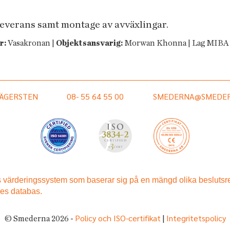
leverans samt montage av avväxlingar.
r:
Vasakronan |
Objektsansvarig:
Morwan Khonna | Lag MIBA
HÄGERSTEN
08- 55 64 55 00
SMEDERNA@SMEDER
Policy och ISO-certifikat
Integritetspolicy
© Smederna 2026 -
|