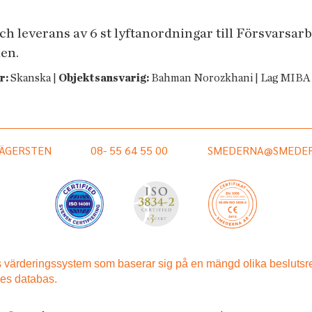
ch leverans av 6 st lyftanordningar till Försvarsar
en.
r:
Skanska |
Objektsansvarig:
Bahman Norozkhani | Lag MIBA
HÄGERSTEN
08- 55 64 55 00
SMEDERNA@SMEDER