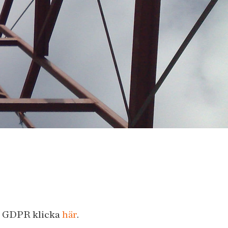
n GDPR klicka
här
.