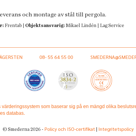
leverans och montage av stål till pergola.
r:
Frentab |
Objektsansvarig:
Mikael Lindén | Lag Service
HÄGERSTEN
08- 55 64 55 00
SMEDERNA@SMEDER
Policy och ISO-certifikat
Integritetspolicy
© Smederna 2026 -
|