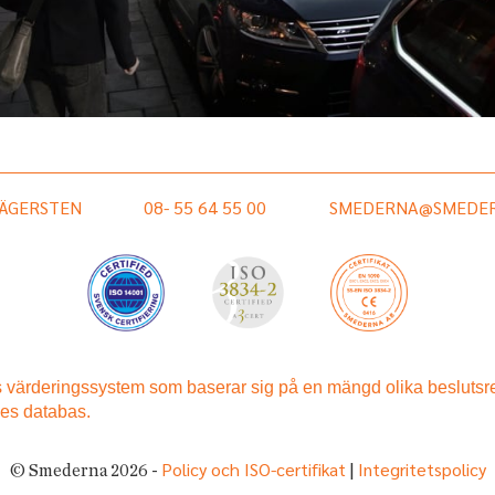
HÄGERSTEN
08- 55 64 55 00
SMEDERNA@SMEDER
Policy och ISO-certifikat
Integritetspolicy
© Smederna 2026 -
|