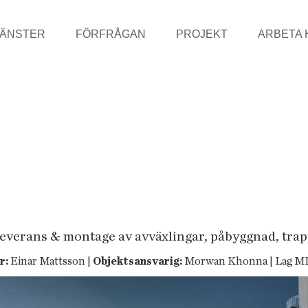
JÄNSTER
FÖRFRÅGAN
PROJEKT
ARBETA 
leverans & montage av avväxlingar, påbyggnad, trap
r:
Einar Mattsson |
Objektsansvarig:
Morwan Khonna | Lag M