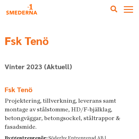
Fsk Tenö
Vinter 2023
(Aktuell)
Fsk Tenö
Projektering, tillverkning, leverans samt
montage av stålstomme, HD/F-bjälklag,
betongväggar, betongsockel, ståltrappor &
fasadsmide.
Byggentreprenör:
Söderby Entreprenad AB |